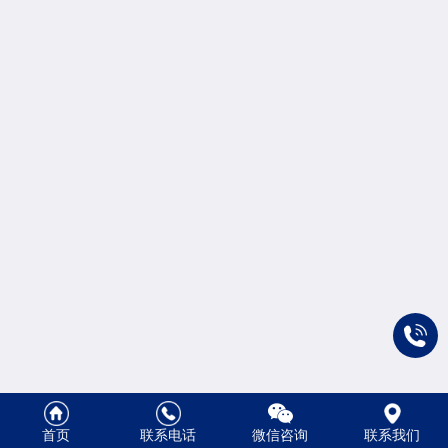
户
招
商
联
聘
合
系
作
方
式
首页
联系电话
微信咨询
联系我们